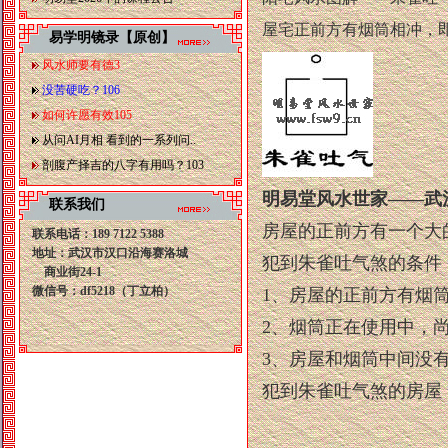
屋宅正前方有烟筒相冲，
易学明镜录【原创】
风水师要有德3
没苦硬吃？106
如何许愿有效105
从问AI月相 看到的一系列问..
剖腹产择吉的八字有用吗？103
明易堂风水世家——武
联系我们
房屋的正前方有一个大
联系电话：189 7122 5388
地址：武汉市汉口沿海赛洛城
犯到朱雀吐气煞的条件
商业街24-1
微信号：df5218
（
丁立柏）
1、房屋的正前方有烟
2、烟筒正在使用中，
3、房屋和烟筒中间没
犯到朱雀吐气煞的房屋